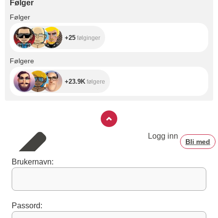
Følger
amazing places !
+25
Følger
+25
følginger
+23.9K
Følgere
+23.9K
følgere
Logg inn
Bli med
Brukernavn:
Passord: