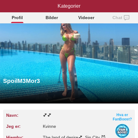
SpoilM3Mor3
Kategorier
Profil
Bilder
Videoer
Chat
SpoilM3Mor3
Navn:
💕💕
Hva er
FanBoost?
Jeg er:
Kvinne
Hjemby:
The land of desire💕, Sin City 😈