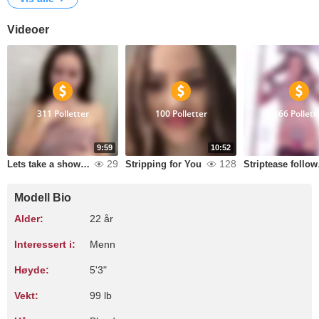
Videoer
311 Polletter
100 Polletter
666 Pollett
9:59
10:52
29
128
Lets take a shower together
Stripping for You
Strip
Modell Bio
Alder:
22 år
Interessert i:
Menn
Høyde:
5'3"
Vekt:
99 lb