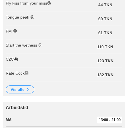
Fly kiss from your miss😘
44 TKN
Tongue peak 😜
60 TKN
PM 😁
61 TKN
Start the wetness 💦
110 TKN
C2C🎦
123 TKN
Rate Cock🔟
132 TKN
vis alle
Arbeidstid
MA
13:00 - 21:00