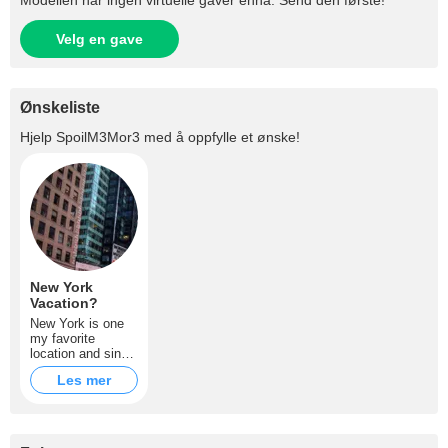
Modellen har ingen virtuelle gaver ennå. Send den første!
Velg en gave
Ønskeliste
Hjelp
SpoilM3Mor3
med å oppfylle et ønske!
New York
Vacation?
New York is one
my favorite
location and since
I saw this city in
Les mer
the movie "New
York : Taxi" , I
wished to have a
vacantion there
and explore all