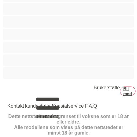
Små pupper
Spruter
Stor rumpe
Store pupper
Store pupper
Tenåringer over 18
Brukerstøtte
Bli
med
Kontakt kundestøtte
Spesialservice
F.A.Q
Dette nettstedet er begrenset til voksne som er 18 år
eller eldre.
Alle modellene som vises på dette nettstedet er
minst 18 år gamle.