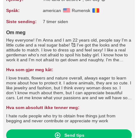
Språk:
american
Rumensk
Siste sending:
7 timer siden
Om meg
Hey everyone! I'm Anna and I am 22 years old, people say I'm a
little cutie and a real sugar babe! 🥰 I've got the looks and the
attitude to match. I love to dress up and feel sexy! I like a real
gentleman who's not afraid to spoil his baby girl. I know how to
work it and I'm not afraid to get down and naughty. I'm the
complete package and I'm sure to drive you wild and fulfil all
your dreams and desires!
Hva som gjør meg kåt:
I love treats, flowers and nature overall, always eager to learn
more about how to protect it. I adore animals, they are so cute. I
like jewelry and fashion, but I think every woman does so. I
don`t know much about them, but I can appreciate beautiful
cars. Let me know what your passions are and we will have so
much fun, don't you think?I like to let things happen, without
rushing or pushing. We all have our limits, but I am sure we can
Hva som absolutt ikke tenner meg:
find a way to share amazing moments together, don`t you
I hate rude people who try to obtain free things just from
think?/ I hate one minute guys, I am the type of woman who
begging and never contribute or appreciate my work
loves to take her time in reaching the absolute sublime pleasure.
Send tips