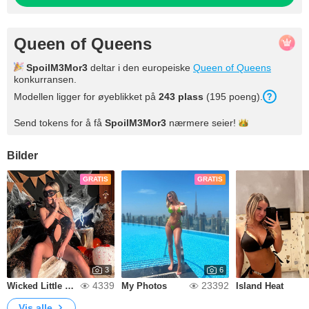
Queen of Queens
SpoilM3Mor3
deltar i den europeiske
Queen of Queens
konkurransen.
Modellen ligger for øyeblikket på
243 plass
(195 poeng).
Send tokens for å få
SpoilM3Mor3
nærmere
seier!
Bilder
GRATIS
GRATIS
3
6
4339
23392
Wicked Little Treat🎃👻
My Photos
Island Heat
Vis alle