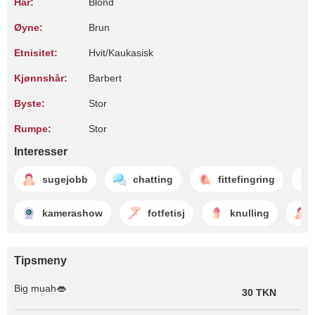
Hår:
Blond
Øyne:
Brun
Etnisitet:
Hvit/Kaukasisk
Kjønnshår:
Barbert
Byste:
Stor
Rumpe:
Stor
Interesser
sugejobb
chatting
fittefingring
kamerashow
fotfetisj
knulling
Tipsmeny
Big muah👄
30 TKN